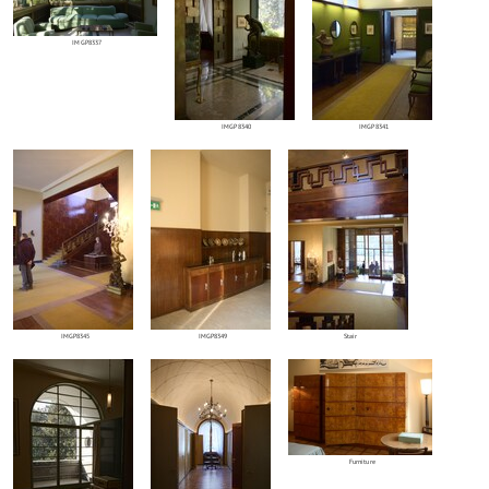
IMGP8337
IMGP8340
IMGP8341
IMGP8345
IMGP8349
Stair
Furniture