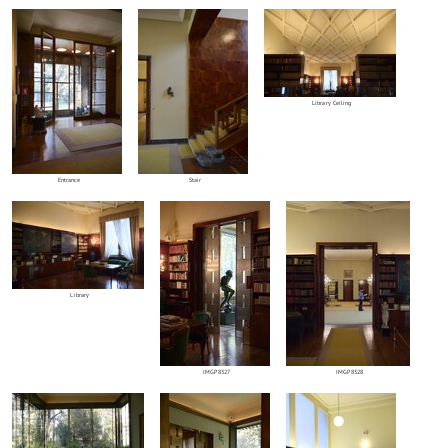
Library Ceiling
Entrance
Stair
Library
IMGP8327
IMGP8328