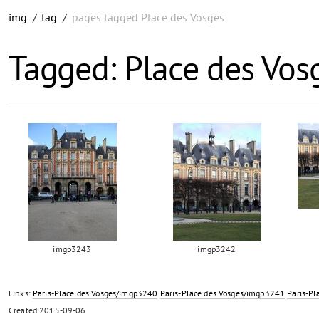
img
/
tag
/
pages tagged Place des Vosges
Tagged: Place des Vos
imgp3243
imgp3242
Links:
Paris-Place des Vosges/imgp3240
Paris-Place des Vosges/imgp3241
Paris-P
Created
2015-09-06