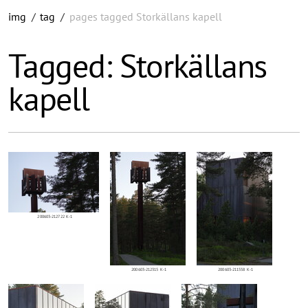
img
/
tag
/
pages tagged Storkällans kapell
Tagged: Storkällans
kapell
200603-212722 K-1
200603-212315 K-1
200603-211558 K-1