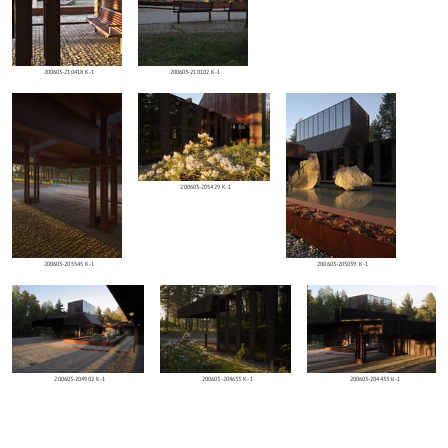
200603-210418 K-1
200603-210102 K-1
200603-205429 K-1
200603-205545 K-1
200603-205039 K-1
200603-204902 K-1
200603-204633 K-1
200603-204433 K-1