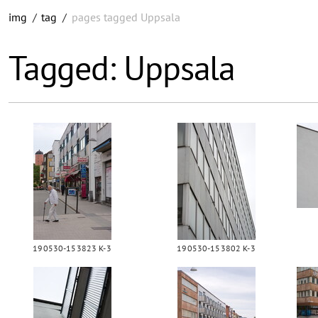
img
/
tag
/
pages tagged Uppsala
Tagged: Uppsala
190530-153823 K-3
190530-153802 K-3