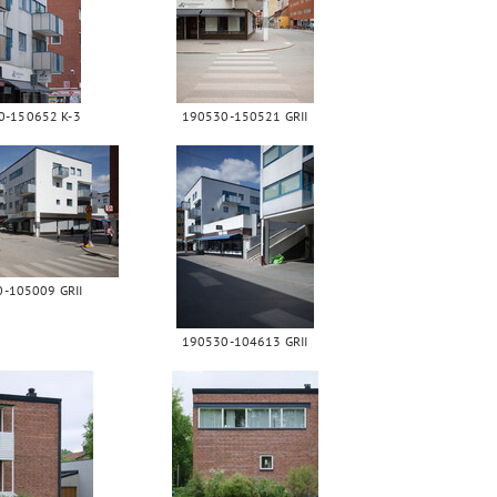
0-150652 K-3
190530-150521 GRII
-105009 GRII
190530-104613 GRII