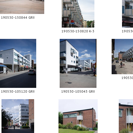
190530-150844 GRII
190530-150820 K-3
19053
190530
190530-105120 GRII
190530-105043 GRII