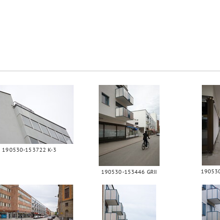
190530-153722 K-3
190530
190530-153446 GRII