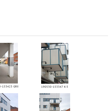
-153423 GRII
190530-153347 K-3