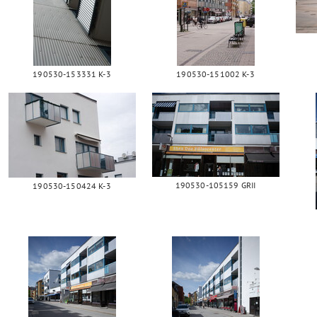
190530-153331 K-3
190530-151002 K-3
190530-105159 GRII
190530-150424 K-3