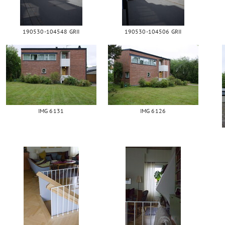
190530-104548 GRII
190530-104506 GRII
IMG 6131
IMG 6126