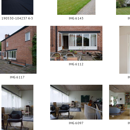
190530-104237 K-3
IMG 6143
I
IMG 6112
IMG 6117
I
IMG 6097
I